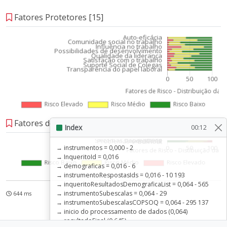
Fatores Protetores [15]
Fatores de Saúde [5]
Index
00:12
→ instrumentos = 0,000 - 2
→ InqueritoId = 0,016
→ demograficas = 0,016 - 6
→ instrumentoRespostasIds = 0,016 - 10 193
→ inqueritoResultadosDemograficaList = 0,064 - 565
→ instrumentoSubescalas = 0,064 - 29
644 ms
→ instrumentoSubescalasCOPSOQ = 0,064 - 295 137
→ inicio do processamento de dados (0,064)
→ resultadoFinal (0,645)